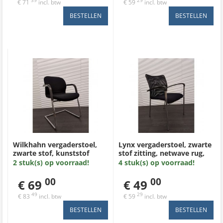
39
29
€ 71
incl. btw
€ 59
incl. btw
Wilkhahn vergaderstoel,
Lynx vergaderstoel, zwarte
zwarte stof, kunststof
stof zitting, netwave rug,
afwerking armleuning,
kunststof armleuning,
2 stuk(s) op voorraad!
4 stuk(s) op voorraad!
chroom slede
chroom 4poot
00
00
€ 69
€ 49
49
29
€ 83
incl. btw
€ 59
incl. btw