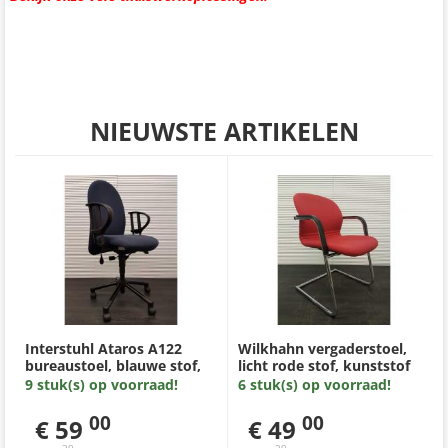
NIEUWSTE ARTIKELEN
Interstuhl Ataros A122
Wilkhahn vergaderstoel,
bureaustoel, blauwe stof,
licht rode stof, kunststof
zwart kunststof
afwerking armleuning,
9 stuk(s) op voorraad!
6 stuk(s) op voorraad!
voetenkruis, kunststof
chroom slede
armleggers
00
00
€ 59
€ 49