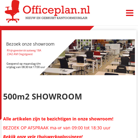
TOGG
Bezoek onze showroom
Rhijngeesterstraatweg 18A
2342 AM Oegstgeest
Geopend op maandag t/m
vrijdag van 08:30 tot 17:00 uur
500m2 SHOWROOM
Alle artikelen zijn te bezichtigen in onze showroom!
BEZOEK OP AFSPRAAK ma-vr van 09:00 tot 18:30 uur
Bekijk onze vele thuiswerkoplossingen!