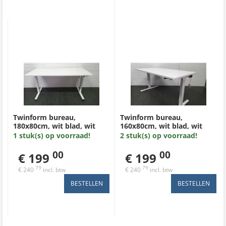
Twinform bureau,
Twinform bureau,
180x80cm, wit blad, wit
160x80cm, wit blad, wit
Tpoot, hoogte verstelbaar
Tpoot, hoogte verstelbaar
1 stuk(s) op voorraad!
2 stuk(s) op voorraad!
met slinger
met slinger
00
00
€ 199
€ 199
79
79
€ 240
incl. btw
€ 240
incl. btw