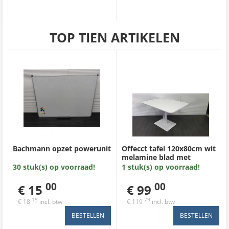
TOP TIEN ARTIKELEN
Bachmann opzet powerunit
Offecct tafel 120x80cm wit
melamine blad met
afgeronde hoeken, hoog 74
30 stuk(s) op voorraad!
1 stuk(s) op voorraad!
cm met zware voet
00
00
€ 15
€ 99
15
79
€ 18
incl. btw
€ 119
incl. btw