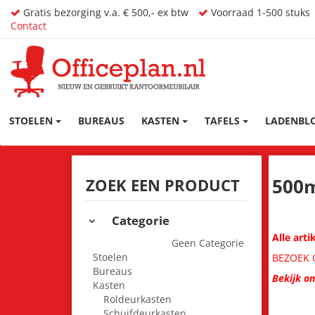
Gratis bezorging v.a. € 500,- ex btw
Voorraad 1-500 stuks
Contact
STOELEN
BUREAUS
KASTEN
TAFELS
LADENBL
500
ZOEK EEN PRODUCT
Categorie
Alle art
Geen Categorie
Stoelen
BEZOEK O
Bureaus
Bekijk o
Kasten
Roldeurkasten
Schuifdeurkasten