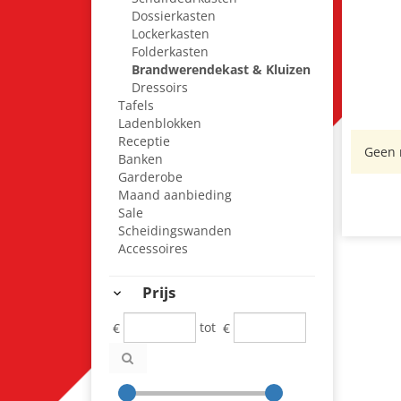
Dossierkasten
Lockerkasten
Folderkasten
Brandwerendekast & Kluizen
Dressoirs
Tafels
Ladenblokken
Receptie
Geen 
Banken
Garderobe
Maand aanbieding
Sale
Scheidingswanden
Accessoires
Prijs
€
tot
€