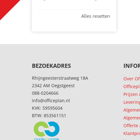
Alles resetten
BEZOEKADRES
INFO
Rhijngeesterstraatweg 18A
Over Of
2342 AM Oegstgeest
Officep
088-0204666
Prijzen
info@officeplan.nl
Leverin
KVK: 59595604
Algeme
BTW: 853561151
Algemen
Offerte
Klantpr