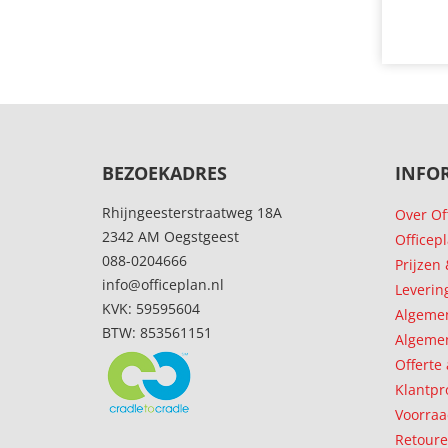
BEZOEKADRES
INFO
Rhijngeesterstraatweg 18A
Over Of
2342 AM Oegstgeest
Officep
088-0204666
Prijzen
info@officeplan.nl
Leverin
KVK: 59595604
Algeme
BTW: 853561151
Algemen
Offerte
Klantpr
Voorraa
Retour