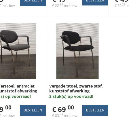
99
29
9
€ 22
incl. btw
€ 59
in
incl. btw
Vergaderstoel, zwarte stof,
erstoel, antraciet
kunststof afwerking
kunststof afwerking
armleuning, chroom 4 poot
ning, chroom 4 poot
3 stuk(s) op voorraad!
(s) op voorraad!
00
00
€ 69
9
49
9
€ 83
incl. btw
incl. btw