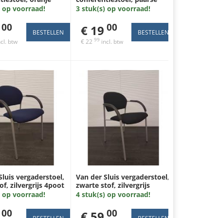
uminium 4poot
stof, aluminium 4poot
) op voorraad!
3 stuk(s) op voorraad!
00
00
€ 19
99
cl. btw
€ 22
incl. btw
Sluis vergaderstoel,
Van der Sluis vergaderstoel,
f, zilvergrijs 4poot
zwarte stof, zilvergrijs
4poot
) op voorraad!
4 stuk(s) op voorraad!
00
00
€ 59