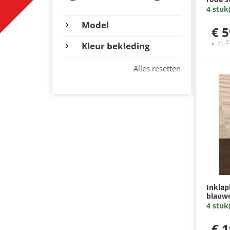
binnen
4 stuk
buiten
Model
armleu
€ 5
zilverg
3
€ 71
Kleur bekleding
Alles resetten
Inklap
blauwe
en arm
4 stuk
4poot
€ 1