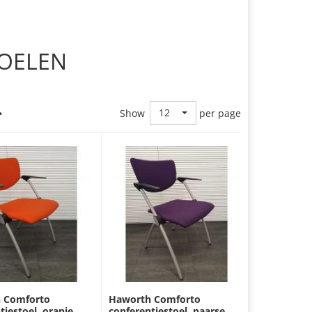
OELEN
12
Show
per page
 Comforto
Haworth Comforto
tiestoel, oranje
conferentiestoel, paarse