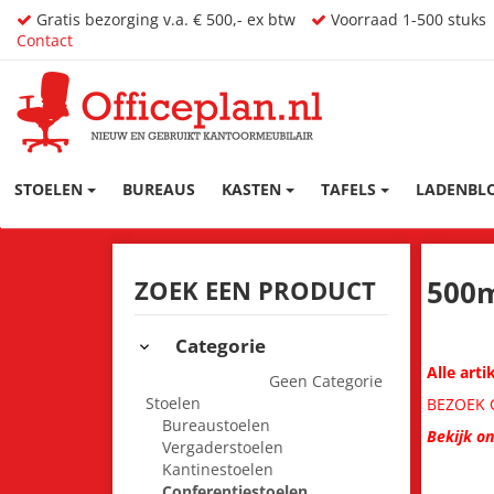
Gratis bezorging v.a. € 500,- ex btw
Voorraad 1-500 stuks
Contact
STOELEN
BUREAUS
KASTEN
TAFELS
LADENBL
500
ZOEK EEN PRODUCT
Categorie
Alle art
Geen Categorie
Stoelen
BEZOEK O
Bureaustoelen
Bekijk o
Vergaderstoelen
Kantinestoelen
Conferentiestoelen