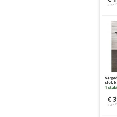
9
€ 22
Vergad
stof, 
armleu
1 stuk
€ 3
1
€ 47