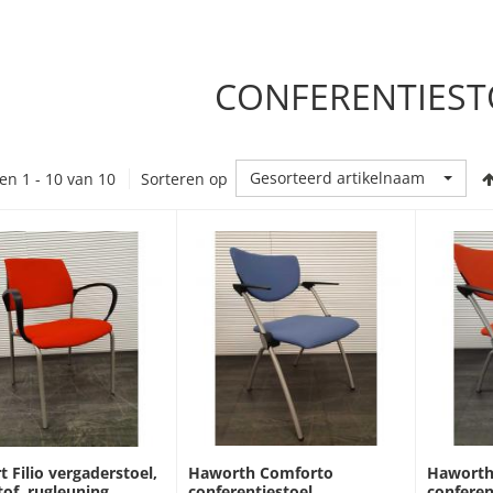
CONFERENTIEST
Gesorteerd artikelnaam
en 1 - 10 van 10
Sorteren op
Haworth Comforto
Haworth
t Filio vergaderstoel,
conferentiestoel,
conferen
tof, rugleuning