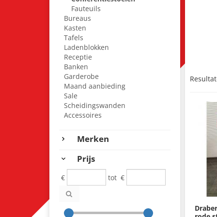
Fauteuils
Bureaus
Kasten
Tafels
Ladenblokken
Receptie
Banken
Garderobe
Resultat
Maand aanbieding
Sale
Scheidingswanden
Accessoires
Merken
Prijs
€
tot
€
Draber
rode s