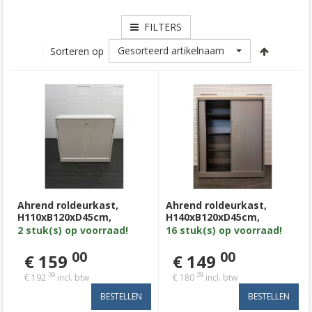
FILTERS
Gesorteerd artikelnaam
Sorteren op
Ahrend roldeurkast,
Ahrend roldeurkast,
H110xB120xD45cm,
H140xB120xD45cm,
omhuizing wit, wit
zilvergrijs, zilvergrijs
2 stuk(s) op voorraad!
16 stuk(s) op voorraad!
metalen lamel met nieuw
kunststof lamel met
wit topblad
ahorn topblad en 3
00
00
€ 159
€ 149
legborden.
39
29
€ 192
incl. btw
€ 180
incl. btw