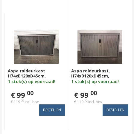
Aspa roldeurkast
Aspa roldeurkast,
H74xB120xD45cm,
H74xB120xD45cm,
omhuizing zilvergrijs met
metalen omhuizing
1 stuk(s) op voorraad!
1 stuk(s) op voorraad!
zilvergrijs metalen lamel
zilvergrijs, antraciet
en licht beuken volkern
metalen lamel, donker of
00
00
€ 99
€ 99
topblad
lichtbeuken topblad
79
79
€ 119
incl. btw
€ 119
incl. btw