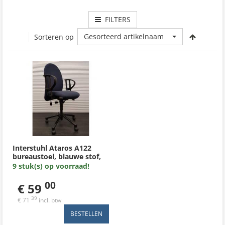
FILTERS
Gesorteerd artikelnaam
Sorteren op
Interstuhl Ataros A122
bureaustoel, blauwe stof,
zwart kunststof
9 stuk(s) op voorraad!
voetenkruis, kunststof
armleggers
00
€ 59
39
€ 71
incl. btw